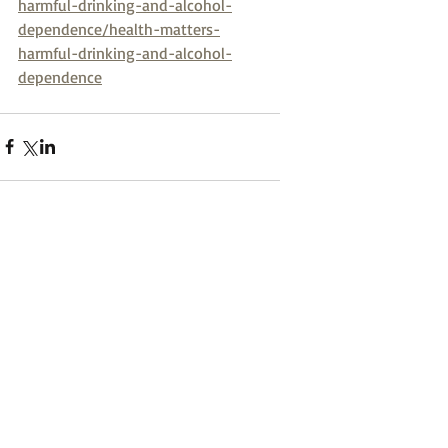
harmful-drinking-and-alcohol-
dependence/health-matters-
harmful-drinking-and-alcohol-
dependence
Comentarios
Escribir un comentario...
Posts Destacados