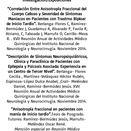
“Correlación Entre Anisotropía Fraccional del
Cuerpo Calloso y Severidad de Síntomas
Maniacos en Pacientes con Trastrno Biploar
de Inicio Tardío”.
Berlanga-Flores C, Ramírez-
Bermúdez J, Guadamuz A, Alvarado P, Favila R,
Atriano, C, Taboada J, Marrufo O, Carrillo-Meza
R. . XVII Reunión Anual de Actividades Médico
Quirúrgicas del Instituto Nacional de
Neurología y Neurocirrugía. Noviembre 2014.
“Descripción de Síntomas Neuropsiquiátricos,
Clínica y Paraclínica de Pacientes con
Epilepsia y Psicosis Asociada: Experiencia en
un Centro de Tercer Nivel”.
Berlanga- Flores
Cecilia , Martínez-Velásquez Héctor Rubén,
Espinoza-López Dulce Anabel, ,Crail- Meléndez
Daniel, Ramírez-Bermúdez Jesús. XVII
Reunión Anual de Actividades Médico
Quirúrgicas del Instituto Nacional de
Neurología y Neurocirrugía. Noviembre 2014.
“Anisotropía fraccional en pacientes con
manía de inicio tardío”.
Tesis de Posgrado.
Tutores: Ramírez-Bermúdez Jesús, Marrufo-
Meléndez Oscar René.
Mención especial en Reunión Médico