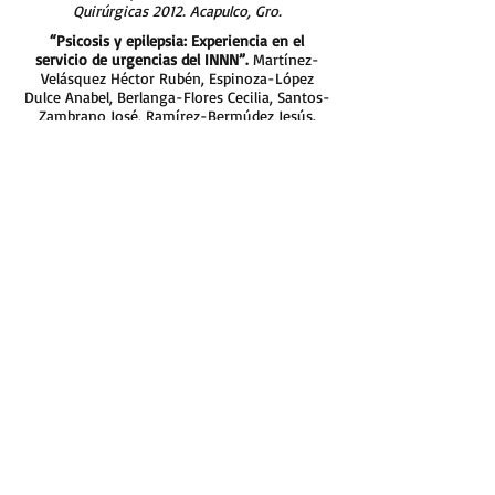
Quirúrgicas 2012. Acapulco, Gro.
“Psicosis y epilepsia: Experiencia en el
servicio de urgencias del INNN”.
Martínez-
Velásquez Héctor Rubén, Espinoza-López
Dulce Anabel, Berlanga-Flores Cecilia, Santos-
Zambrano José, Ramírez-Bermúdez Jesús.
XXXV Reunión Anual de la Academia Mexicana
de Neurología. Póster. Octubre 2011.
Guadalajara, Guadalajara. México.
“Prevalencia y determinantes de depresión en
pacientes con Enfermedad de Parkinson”.
Rodríguez-Violante M, Cervantes-Arriaga A,
Berlanga-Flores C, Ruiz-Chow A. XXVI
Reunión Anual de Investigación, Instituto
Nacional de Neurología y Neurocirugía “MVS”.
Póster. Mayo 2011. México, D.F.
Grupos de Apoyo
“Antipsicóticos y yo”.
Grupo de apoyo. AFAPE. Instituto Nacional de