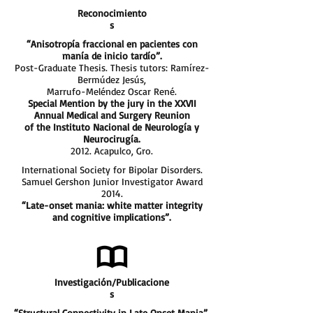
Reconocimiento
s
“Anisotropía fraccional en pacientes con
manía de inicio tardío”.
Post-Graduate Thesis. Thesis tutors: Ramírez-
Bermúdez Jesús,
Marrufo-Meléndez Oscar René.
Special Mention by the jury in the XXVII
Annual Medical and Surgery Reunion
of the Instituto Nacional de Neurología y
Neurocirugía.
2012. Acapulco, Gro.
International Society for Bipolar Disorders.
Samuel Gershon Junior Investigator Award
2014.
“Late-onset mania: white matter integrity
and cognitive implications”.
Investigación/Publicacione
s
“Structural Connectivity in Late Onset Mania”.