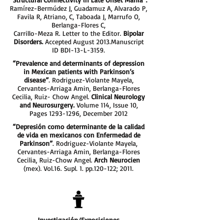
Ramírez-Bermúdez J, Guadamuz A, Alvarado P,
Favila R, Atriano, C, Taboada J, Marrufo O,
Berlanga-Flores C,
Carrillo-Meza R. Letter to the Editor.
Bipolar
Disorders.
Accepted August 2013.Manuscript
ID BDI-13-L-3159.
“Prevalence and determinants of depression
in Mexican patients with Parkinson’s
disease”
. Rodriguez-Violante Mayela,
Cervantes-Arriaga Amin, Berlanga-Flores
Cecilia, Ruiz- Chow Angel.
Clinical Neurology
and Neurosurgery.
Volume 114, Issue 10,
Pages
1293-1296
, December 2012
“Depresión como determinante de la calidad
de vida en mexicanos con Enfermedad de
Parkinson”
. Rodriguez-Violante Mayela,
Cervantes-Arriaga Amin, Berlanga-Flores
Cecilia, Ruiz-Chow Angel.
Arch Neurocien
(mex). Vol.16. Supl. 1. pp.120-122; 2011.
Investigación/Exposiciones