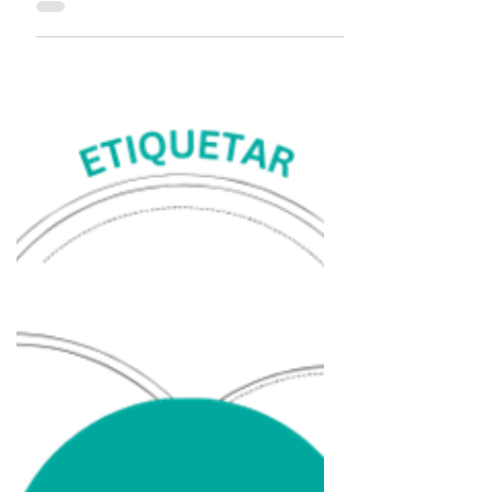
LOS VAPEADORES: ILEGALES Y
¿ADICTIVOS?
Los VAPES o ENDS (electronics nicotine
delivery systems) también llamados
cigarros electrónicos o vapeadores son
aparatos con una...