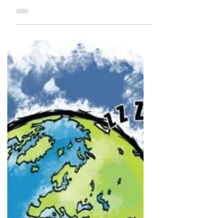
draceciliaberlanga
28 may 2024
5 min de lectura
Un poco sobre la historia
de la heroína: del opio al
fentanilo.
Datos del libro Heroína del Dr. Hidalgo
Downing, Observatorio mexicano de
salud mental y conadic.salud.gob.mx. En
1897 acetilando el...