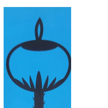
estigma de la Salud
Mental.
Co-autoras: Cecilia Berlanga y Pilar
Espinosa La controversia alrededor de la
Casa de los Famosos 2, reality show que
rompió récord de...