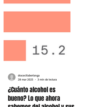
draceciliaberlanga